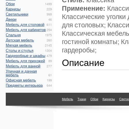
Обои
1499
Применение:
Класси
Карнизы
229
Светильники
Классические уголки 
999
Двери
46
для столовых; Класс
Мебель для столовой
611
Мебель для кабинетов
294
Классическая мебель
Спальня
1975
гостиной комнаты; К
Детская мебель
260
Мягкая мебель
2145
гардеробы;
Столы и стулья
1304
Гардеробные и шкафы
479
Описание
Мебель для прихожей
89
Мебель для ванной
277
Уличная и дачная
мебель
61
Офисная мебель
199
Предметы интерьера
644
Мебель
Ткани
Обои
Карнизы
Свети