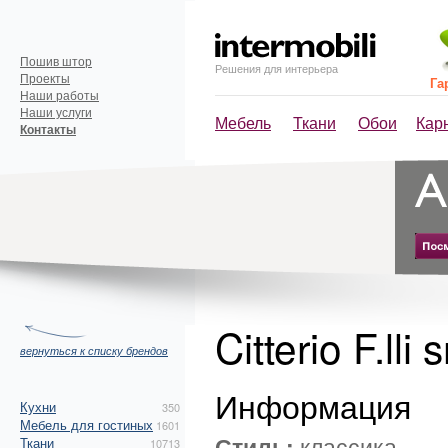
Пошив штор
Решения для интерьера
Проекты
Га
Наши работы
Наши услуги
Мебель
Ткани
Обои
Кар
Контакты
Citterio F.lli 
вернуться к списку брендов
Информация
Кухни
350
Мебель для гостиных
1601
Стиль:
классика
Ткани
10713