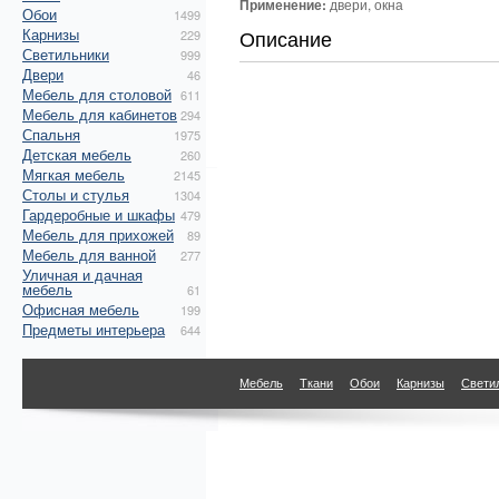
Применение:
двери, окна
Обои
1499
Карнизы
Описание
229
Светильники
999
Двери
46
Мебель для столовой
611
Мебель для кабинетов
294
Спальня
1975
Детская мебель
260
Мягкая мебель
2145
Столы и стулья
1304
Гардеробные и шкафы
479
Мебель для прихожей
89
Мебель для ванной
277
Уличная и дачная
мебель
61
Офисная мебель
199
Предметы интерьера
644
Мебель
Ткани
Обои
Карнизы
Свети