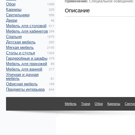
Применение:
Специальное освещение; 
Обои
1499
Описание
Карнизы
229
Светильники
999
Двери
46
Мебель для столовой
611
Мебель для кабинетов
294
Спальня
1975
Детская мебель
260
Мягкая мебель
2145
Столы и стулья
1304
Гардеробные и шкафы
479
Мебель для прихожей
89
Мебель для ванной
277
Уличная и дачная
мебель
61
Офисная мебель
199
Предметы интерьера
644
Мебель
Ткани
Обои
Карнизы
Свети