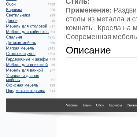
Стиль:
Обои
1499
Применение:
Раздви
Карнизы
229
Светильники
999
столы из металла и с
Двери
46
комнаты; Кресла на 
Мебель для столовой
611
Мебель для кабинетов
294
Современная мебель 
Спальня
1975
Детская мебель
260
Описание
Мягкая мебель
2145
Столы и стулья
1304
Гардеробные и шкафы
479
Мебель для прихожей
89
Мебель для ванной
277
Уличная и дачная
мебель
61
Офисная мебель
199
Предметы интерьера
644
Мебель
Ткани
Обои
Карнизы
Свети