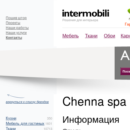
Пошив штор
Решения для интерьера
Проекты
Га
Наши работы
Наши услуги
Мебель
Ткани
Обои
Кар
Контакты
Chenna spa
вернуться к списку брендов
Информация
Кухни
350
Мебель для гостиных
1601
Ткани
10713