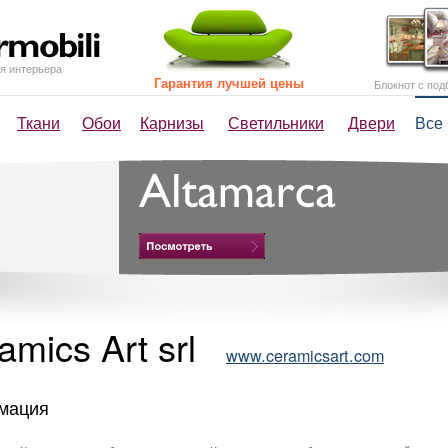
я интерьера
Гарантия лучшей цены
Блокнот с под
Ткани
Обои
Карнизы
Светильники
Двери
Все
amics Art srl
www.ceramicsart.com
мация