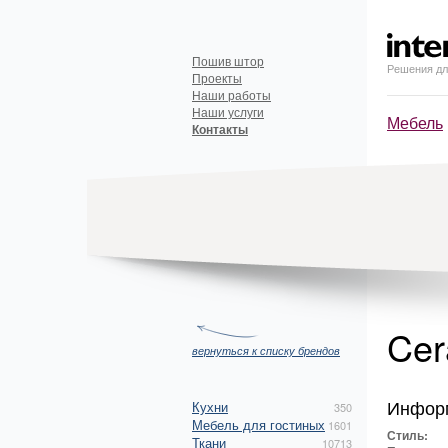
Пошив штор
Решения дл
Проекты
Наши работы
Наши услуги
Мебель
Контакты
Cer
вернуться к списку брендов
Инфор
Кухни
350
Мебель для гостиных
1601
Стиль:
Ткани
10713