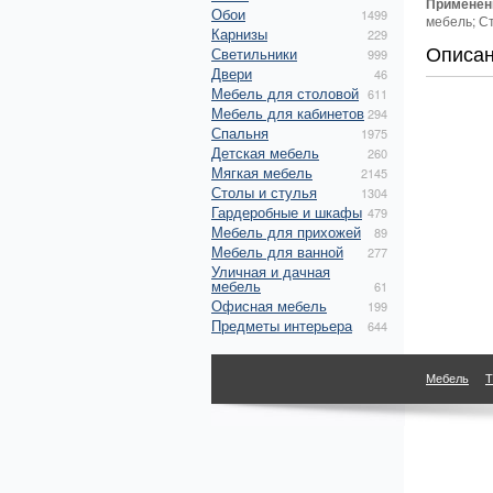
Применен
Обои
1499
мебель; Ст
Карнизы
229
Описа
Светильники
999
Двери
46
Мебель для столовой
611
Мебель для кабинетов
294
Спальня
1975
Детская мебель
260
Мягкая мебель
2145
Столы и стулья
1304
Гардеробные и шкафы
479
Мебель для прихожей
89
Мебель для ванной
277
Уличная и дачная
мебель
61
Офисная мебель
199
Предметы интерьера
644
Мебель
Т