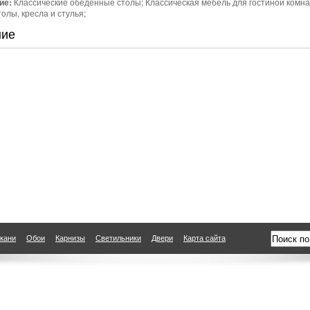
ие:
Классические обеденные столы; Классическая мебель для гостиной комна
олы, кресла и стулья;
ние
кани
Обои
Карнизы
Светильники
Двери
Карта сайта