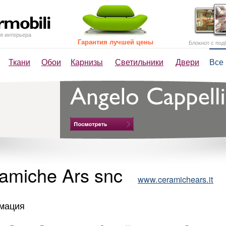
я интерьера
Гарантия лучшей цены
Блокнот с под
Ткани
Обои
Карнизы
Светильники
Двери
Все
amiche Ars snc
www.ceramichears.it
мация