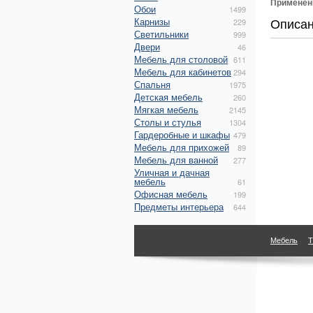
Применен
Обои
1499
Описа
Карнизы
229
Светильники
999
Двери
46
Мебель для столовой
611
Мебель для кабинетов
294
Спальня
1975
Детская мебель
260
Мягкая мебель
2145
Столы и стулья
1304
Гардеробные и шкафы
479
Мебель для прихожей
89
Мебель для ванной
277
Уличная и дачная
мебель
61
Офисная мебель
199
Предметы интерьера
644
Мебель
Т