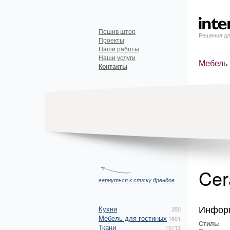
Пошив штор
Решения дл
Проекты
Наши работы
Наши услуги
Мебель
Контакты
Cer
вернуться к списку брендов
Инфор
Кухни
350
Мебель для гостиных
1601
Стиль:
Ткани
10713