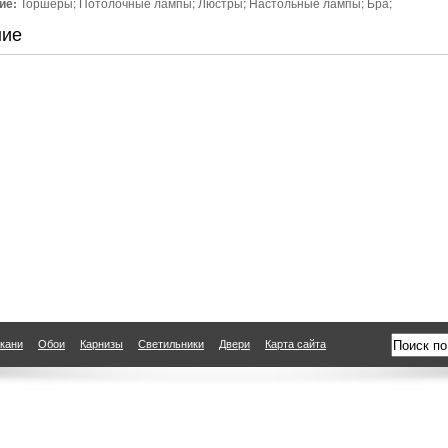
ие:
Торшеры; Потолочные лампы; Люстры; Настольные лампы; Бра;
ние
кани
Обои
Карнизы
Светильники
Двери
Карта сайта