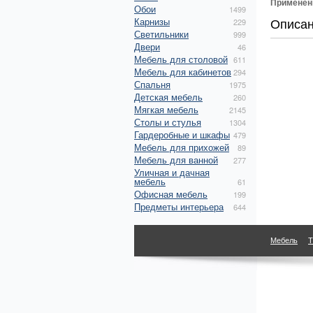
Применен
Обои
1499
Описа
Карнизы
229
Светильники
999
Двери
46
Мебель для столовой
611
Мебель для кабинетов
294
Спальня
1975
Детская мебель
260
Мягкая мебель
2145
Столы и стулья
1304
Гардеробные и шкафы
479
Мебель для прихожей
89
Мебель для ванной
277
Уличная и дачная
мебель
61
Офисная мебель
199
Предметы интерьера
644
Мебель
Т