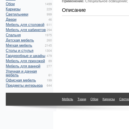
Применение:
Специальное освещение; 
Обои
1499
Описание
Карнизы
229
Светильники
999
Двери
46
Мебель для столовой
611
Мебель для кабинетов
294
Спальня
1975
Детская мебель
260
Мягкая мебель
2145
Столы и стулья
1304
Гардеробные и шкафы
479
Мебель для прихожей
89
Мебель для ванной
277
Уличная и дачная
мебель
61
Офисная мебель
199
Предметы интерьера
644
Мебель
Ткани
Обои
Карнизы
Свети