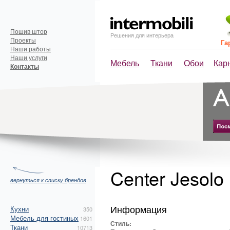
Пошив штор
Решения для интерьера
Проекты
Га
Наши работы
Наши услуги
Мебель
Ткани
Обои
Кар
Контакты
Center Jesolo
вернуться к списку брендов
Информация
Кухни
350
Мебель для гостиных
1601
Стиль:
Ткани
10713