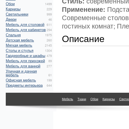
Стиль:
современный
Обои
1499
Применение:
Подста
Карнизы
229
Светильники
999
Современные столов
Двери
46
гостиных комнат; Пл
Мебель для столовой
611
Мебель для кабинетов
294
Описание
Спальня
1975
Детская мебель
260
Мягкая мебель
2145
Столы и стулья
1304
Гардеробные и шкафы
479
Мебель для прихожей
89
Мебель для ванной
277
Уличная и дачная
мебель
61
Офисная мебель
199
Предметы интерьера
644
Мебель
Ткани
Обои
Карнизы
Свети