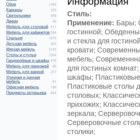
Информация
Обои
1499
Карнизы
229
Стиль:
Светильники
999
Применение:
Бары; 
Двери
46
Мебель для столовой
611
гостинной; Обеденны
Мебель для кабинетов
294
Спальня
1975
и стекла для гостин
Детская мебель
260
кровати; Современн
Мягкая мебель
2145
Столы и стулья
1304
мебель; Современнна
Гардеробные и шкафы
479
для гостиных комнат
Мебель для прихожей
89
Мебель для ванной
277
шкафы; Пластиковые 
Уличная и дачная
мебель
61
Пластиковые столы д
Офисная мебель
199
Предметы интерьера
столовых; Классичес
644
прихожих; Классичес
зеркала; Серверовочн
Серверовочные стол
столики;