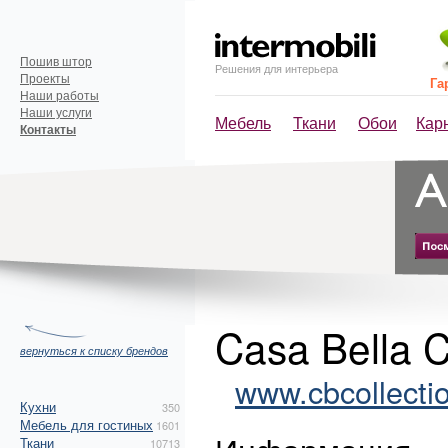
Пошив штор
Решения для интерьера
Проекты
Га
Наши работы
Наши услуги
Мебель
Ткани
Обои
Кар
Контакты
Casa Bella Co
вернуться к списку брендов
www.cbcollecti
Кухни
350
Мебель для гостиных
1601
Ткани
10713