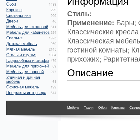
Информация
Обои
1499
Карнизы
229
Стиль:
Светильники
999
Применение:
Бары; 
Двери
46
Мебель для столовой
611
Классические кресла
Мебель для кабинетов
294
Спальня
1975
Классическая мебель
Детская мебель
260
гостиной комнаты; К
Мягкая мебель
2145
Столы и стулья
1304
прихожих; Раритетная
Гардеробные и шкафы
479
Мебель для прихожей
89
Описание
Мебель для ванной
277
Уличная и дачная
мебель
61
Офисная мебель
199
Предметы интерьера
644
Мебель
Ткани
Обои
Карнизы
Свети