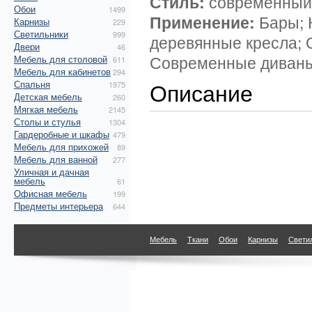
Стиль:
современный
Обои
1499
Применение:
Бары; 
Карнизы
229
Светильники
999
деревянные кресла; 
Двери
46
Современные диваны
Мебель для столовой
611
Мебель для кабинетов
294
Описание
Спальня
1975
Детская мебель
260
Мягкая мебель
2145
Столы и стулья
1304
Гардеробные и шкафы
479
Мебель для прихожей
89
Мебель для ванной
277
Уличная и дачная
мебель
61
Офисная мебель
199
Предметы интерьера
644
Мебель
Ткани
Обои
Карнизы
Свети