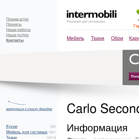
Пошив штор
Решения для интерьера
Проекты
Га
Наши работы
Наши услуги
Мебель
Ткани
Обои
Кар
Контакты
Carlo Secon
вернуться к списку брендов
Информация
Кухни
350
Мебель для гостиных
1601
Ткани
10713