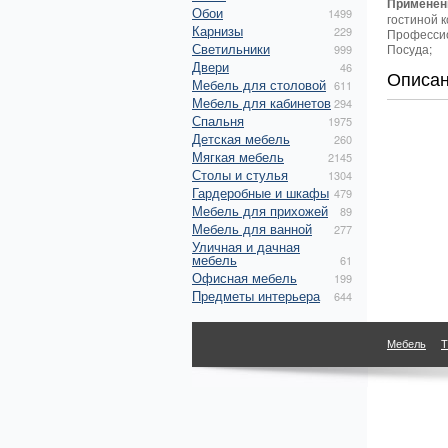
Применен
Обои
1499
гостиной 
Карнизы
229
Профессио
Светильники
Посуда;
999
Двери
46
Описа
Мебель для столовой
611
Мебель для кабинетов
294
Спальня
1975
Детская мебель
260
Мягкая мебель
2145
Столы и стулья
1304
Гардеробные и шкафы
479
Мебель для прихожей
89
Мебель для ванной
277
Уличная и дачная
мебель
61
Офисная мебель
199
Предметы интерьера
644
Мебель
Т