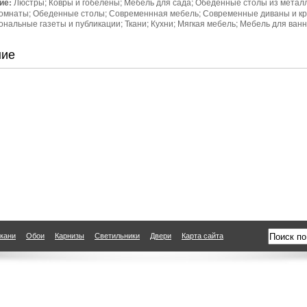
ие:
Люстры; Ковры и гобелены; Мебель для сада; Обеденные столы из металла
комнаты; Обеденные столы; Современнная мебель; Современные диваны и кре
нальные газеты и публикации; Ткани; Кухни; Мягкая мебель; Мебель для ван
ние
кани
Обои
Карнизы
Светильники
Двери
Карта сайта