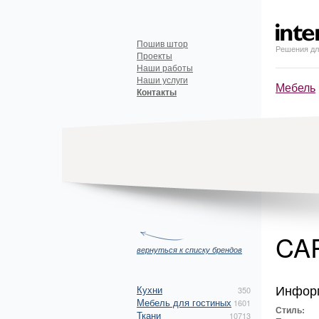
Пошив штор
Решения дл
Проекты
Наши работы
Наши услуги
Мебель
Контакты
CA
вернуться к списку брендов
Инфор
Кухни
350
Мебель для гостиных
1601
Стиль:
Ткани
10713