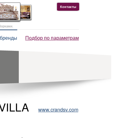
Контакты
борками.
 бренды
Подбор по параметрам
VILLA
www.crandsv.com