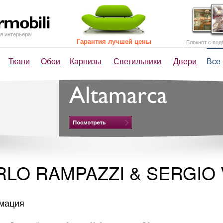
я интерьера
Гарантия лучшей цены
Блокнот с под
Ткани
Обои
Карнизы
Светильники
Двери
Все
RLO RAMPAZZI & SERGIO 
мация