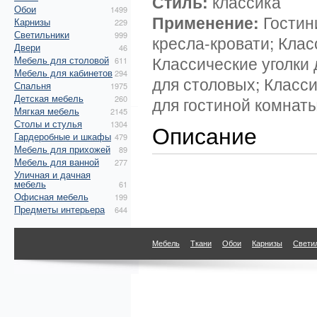
Стиль:
классика
Обои
1499
Применение:
Гостин
Карнизы
229
Светильники
999
кресла-кровати; Клас
Двери
46
Классические уголки 
Мебель для столовой
611
Мебель для кабинетов
294
для столовых; Класс
Спальня
1975
Детская мебель
260
для гостиной комнат
Мягкая мебель
2145
Столы и стулья
1304
Описание
Гардеробные и шкафы
479
Мебель для прихожей
89
Мебель для ванной
277
Уличная и дачная
мебель
61
Офисная мебель
199
Предметы интерьера
644
Мебель
Ткани
Обои
Карнизы
Свети