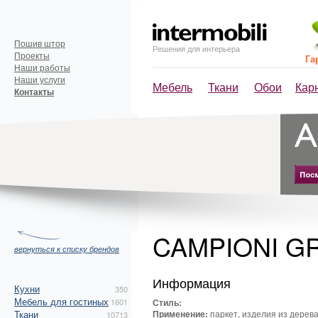
Пошив штор
Решения для интерьера
Проекты
Га
Наши работы
Наши услуги
Мебель
Ткани
Обои
Кар
Контакты
CAMPIONI G
вернуться к списку брендов
Информация
Кухни
350
Мебель для гостиных
1601
Стиль:
Ткани
Применение:
паркет, изделия из дерев
10713