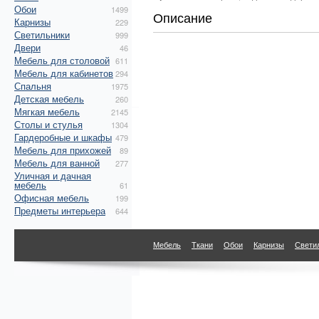
Обои
1499
Описание
Карнизы
229
Светильники
999
Двери
46
Мебель для столовой
611
Мебель для кабинетов
294
Спальня
1975
Детская мебель
260
Мягкая мебель
2145
Столы и стулья
1304
Гардеробные и шкафы
479
Мебель для прихожей
89
Мебель для ванной
277
Уличная и дачная
мебель
61
Офисная мебель
199
Предметы интерьера
644
Мебель
Ткани
Обои
Карнизы
Свети