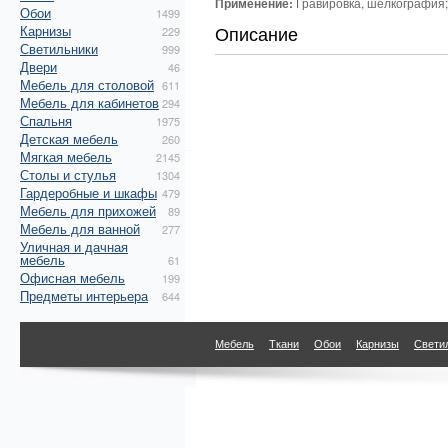
Применение:
Гравировка, шелкография;
Обои
1499
Описание
Карнизы
229
Светильники
999
Двери
46
Мебель для столовой
611
Мебель для кабинетов
294
Спальня
1975
Детская мебель
260
Мягкая мебель
2145
Столы и стулья
1304
Гардеробные и шкафы
479
Мебель для прихожей
89
Мебель для ванной
277
Уличная и дачная
мебель
61
Офисная мебель
199
Предметы интерьера
644
Мебель
Ткани
Обои
Карнизы
Свети