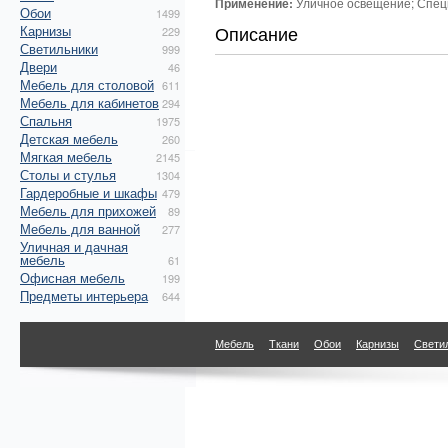
Применение:
Уличное освещение; Спец
Обои
1499
Описание
Карнизы
229
Светильники
999
Двери
46
Мебель для столовой
611
Мебель для кабинетов
294
Спальня
1975
Детская мебель
260
Мягкая мебель
2145
Столы и стулья
1304
Гардеробные и шкафы
479
Мебель для прихожей
89
Мебель для ванной
277
Уличная и дачная
мебель
61
Офисная мебель
199
Предметы интерьера
644
Мебель
Ткани
Обои
Карнизы
Свети