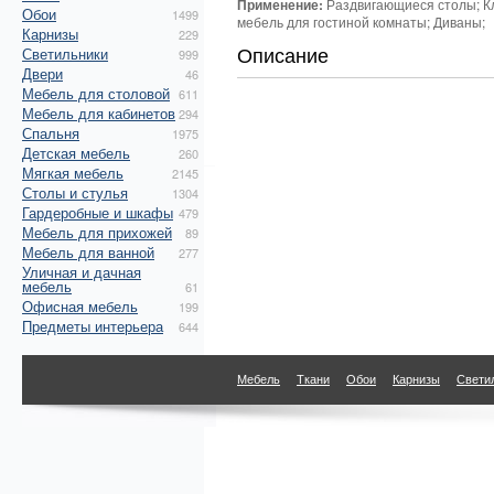
Применение:
Раздвигающиеся столы; Кл
Обои
1499
мебель для гостиной комнаты; Диваны;
Карнизы
229
Описание
Светильники
999
Двери
46
Мебель для столовой
611
Мебель для кабинетов
294
Спальня
1975
Детская мебель
260
Мягкая мебель
2145
Столы и стулья
1304
Гардеробные и шкафы
479
Мебель для прихожей
89
Мебель для ванной
277
Уличная и дачная
мебель
61
Офисная мебель
199
Предметы интерьера
644
Мебель
Ткани
Обои
Карнизы
Свети