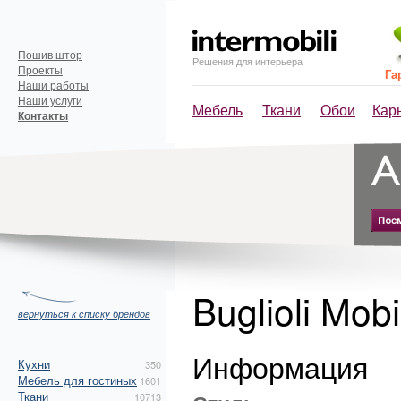
Пошив штор
Решения для интерьера
Проекты
Га
Наши работы
Наши услуги
Мебель
Ткани
Обои
Кар
Контакты
Buglioli Mobil
вернуться к списку брендов
Информация
Кухни
350
Мебель для гостиных
1601
Ткани
10713