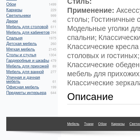
Стиль:
Обои
1499
Применение:
Аксесс
Карнизы
229
Светильники
999
столы; Гостиничные 
Двери
46
Модельные уголки дл
Мебель для столовой
611
Мебель для кабинетов
294
спальни; Классическ
Спальня
1975
Детская мебель
260
Классические кресла 
Мягкая мебель
2145
столовых и гостиных;
Столы и стулья
1304
Гардеробные и шкафы
479
Классические обеден
Мебель для прихожей
89
мебель для прихожих
Мебель для ванной
277
Уличная и дачная
Классические зеркал
мебель
61
Офисная мебель
199
Описание
Предметы интерьера
644
Мебель
Ткани
Обои
Карнизы
Свети