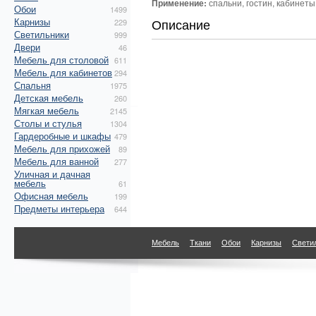
Применение:
спальни, гостин, кабинеты
Обои
1499
Карнизы
Описание
229
Светильники
999
Двери
46
Мебель для столовой
611
Мебель для кабинетов
294
Спальня
1975
Детская мебель
260
Мягкая мебель
2145
Столы и стулья
1304
Гардеробные и шкафы
479
Мебель для прихожей
89
Мебель для ванной
277
Уличная и дачная
мебель
61
Офисная мебель
199
Предметы интерьера
644
Мебель
Ткани
Обои
Карнизы
Свети