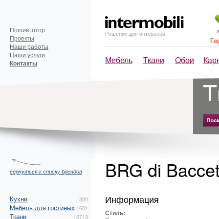
Пошив штор
Решения для интерьера
Проекты
Га
Наши работы
Наши услуги
Мебель
Ткани
Обои
Кар
Контакты
BRG di Baccet
вернуться к списку брендов
Информация
Кухни
350
Мебель для гостиных
1601
Стиль:
Ткани
10713