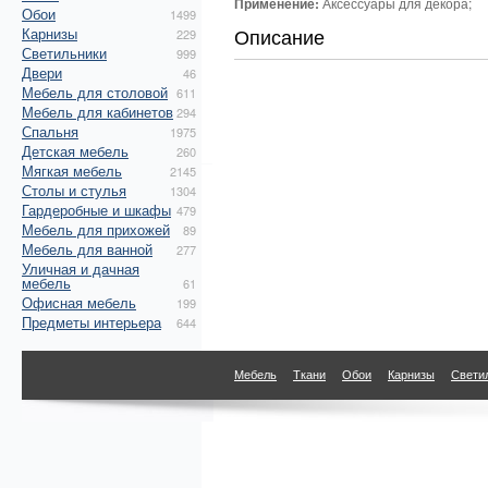
Применение:
Аксессуары для декора;
Обои
1499
Описание
Карнизы
229
Светильники
999
Двери
46
Мебель для столовой
611
Мебель для кабинетов
294
Спальня
1975
Детская мебель
260
Мягкая мебель
2145
Столы и стулья
1304
Гардеробные и шкафы
479
Мебель для прихожей
89
Мебель для ванной
277
Уличная и дачная
мебель
61
Офисная мебель
199
Предметы интерьера
644
Мебель
Ткани
Обои
Карнизы
Свети