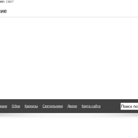
ие:
свет
ние
кани
Обои
Карнизы
Светильники
Двери
Карта сайта