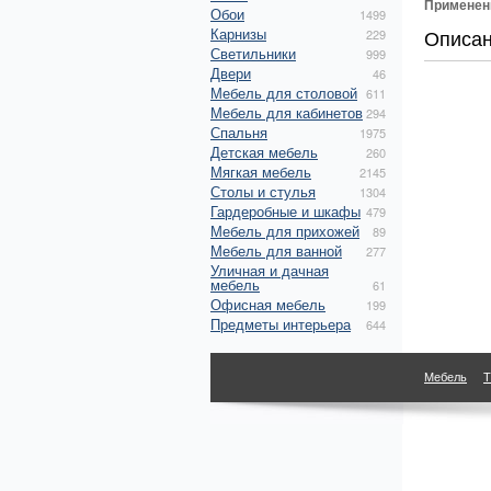
Применен
Обои
1499
Карнизы
Описа
229
Светильники
999
Двери
46
Мебель для столовой
611
Мебель для кабинетов
294
Спальня
1975
Детская мебель
260
Мягкая мебель
2145
Столы и стулья
1304
Гардеробные и шкафы
479
Мебель для прихожей
89
Мебель для ванной
277
Уличная и дачная
мебель
61
Офисная мебель
199
Предметы интерьера
644
Мебель
Т