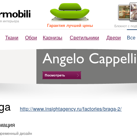
я интерьера
Гарантия лучшей цены
Блокнот с под
Ткани
Обои
Карнизы
Светильники
Двери
Все
aga
http://www.insightagency.ru/factories/braga-2/
мация
временный дизайн