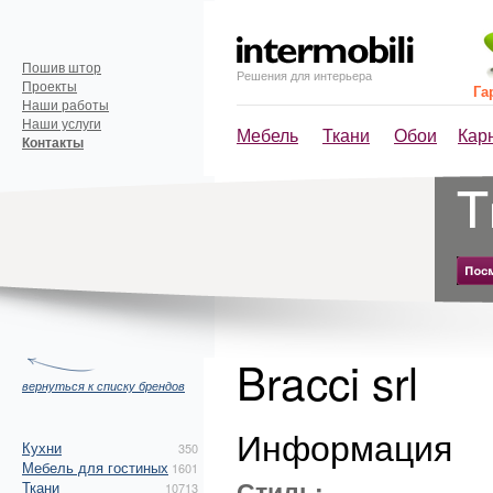
Пошив штор
Решения для интерьера
Проекты
Га
Наши работы
Наши услуги
Мебель
Ткани
Обои
Кар
Контакты
Bracci srl
вернуться к списку брендов
Информация
Кухни
350
Мебель для гостиных
1601
Стиль:
Ткани
10713