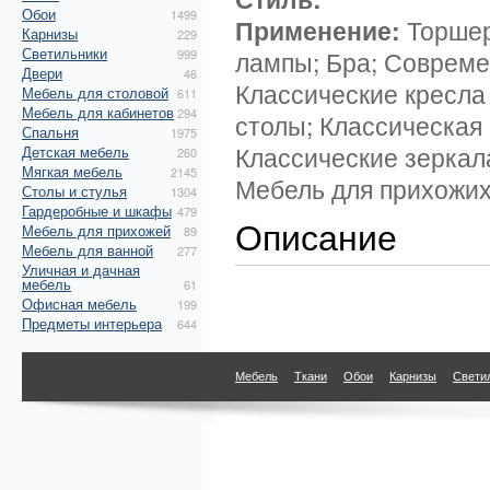
Обои
1499
Применение:
Торшер
Карнизы
229
Светильники
лампы; Бра; Совреме
999
Двери
46
Классические кресла
Мебель для столовой
611
Мебель для кабинетов
294
столы; Классическая
Спальня
1975
Классические зеркал
Детская мебель
260
Мягкая мебель
2145
Мебель для прихожих;
Столы и стулья
1304
Гардеробные и шкафы
479
Описание
Мебель для прихожей
89
Мебель для ванной
277
Уличная и дачная
мебель
61
Офисная мебель
199
Предметы интерьера
644
Мебель
Ткани
Обои
Карнизы
Свети