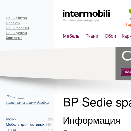
Пошив штор
Решения для интерьера
Проекты
Га
Наши работы
Наши услуги
Мебель
Ткани
Обои
Кар
Контакты
BP Sedie s
вернуться к списку брендов
Информация
Кухни
350
Мебель для гостиных
1601
Ткани
10713