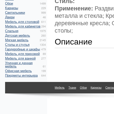
Стиль:
Обои
1499
Применение:
Раздви
Карнизы
229
Светильники
999
металла и стекла; К
Двери
46
деревянные кресла; 
Мебель для столовой
611
Мебель для кабинетов
294
столы;
Спальня
1975
Детская мебель
260
Описание
Мягкая мебель
2145
Столы и стулья
1304
Гардеробные и шкафы
479
Мебель для прихожей
89
Мебель для ванной
277
Уличная и дачная
мебель
61
Офисная мебель
199
Предметы интерьера
644
Мебель
Ткани
Обои
Карнизы
Свети