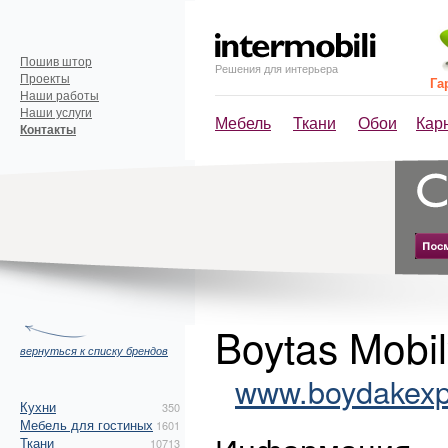
Пошив штор
Решения для интерьера
Проекты
Га
Наши работы
Наши услуги
Мебель
Ткани
Обои
Кар
Контакты
Boytas Mobil
вернуться к списку брендов
www.boydakexp
Кухни
350
Мебель для гостиных
1601
Ткани
10713