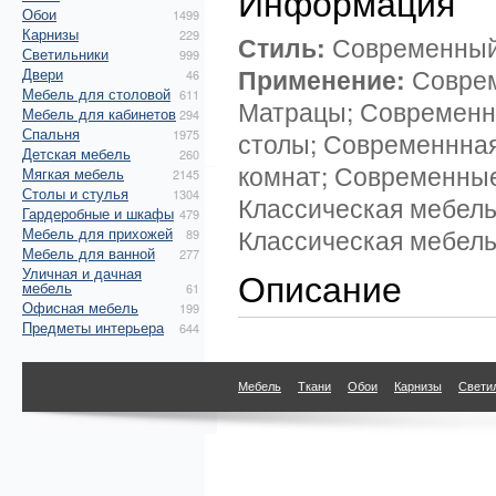
Информация
Обои
1499
Карнизы
229
Стиль:
Современный
Светильники
999
Применение:
Соврем
Двери
46
Мебель для столовой
611
Матрацы; Современн
Мебель для кабинетов
294
Спальня
1975
столы; Современнная
Детская мебель
260
комнат; Современные
Мягкая мебель
2145
Столы и стулья
1304
Классическая мебель
Гардеробные и шкафы
479
Классическая мебель
Мебель для прихожей
89
Мебель для ванной
277
Уличная и дачная
Описание
мебель
61
Офисная мебель
199
Предметы интерьера
644
Мебель
Ткани
Обои
Карнизы
Свети