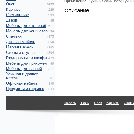
Применение:
Кухни из ламината; Кухни 
Обои
1499
Описание
Карнизы
229
Светильники
999
Двери
46
Мебель для столовой
611
Мебель для кабинетов
294
Спальня
1975
Детская мебель
260
Мягкая мебель
2145
Столы и стулья
1304
Гардеробные и шкафы
479
Мебель для прихожей
89
Мебель для ванной
277
Уличная и дачная
мебель
61
Офисная мебель
199
Предметы интерьера
644
Мебель
Ткани
Обои
Карнизы
Свети