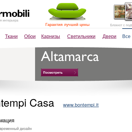
я интерьера
Гарантия лучшей цены
Блокнот с под
Ткани
Обои
Карнизы
Светильники
Двери
Все
tempi Casa
www.bontempi.it
мация
временный дизайн