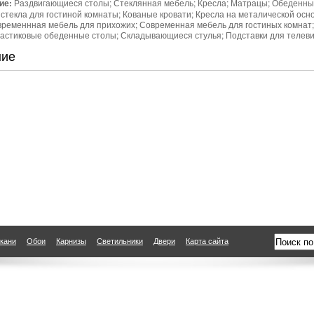
ие:
Раздвигающиеся столы; Стеклянная мебель; Кресла; Матрацы; Обеденные
 стекла для гостиной комнаты; Кованые кровати; Кресла на металической ос
временнная мебель для прихожих; Современная мебель для гостиных комнат
ластиковые обеденные столы; Складывающиеся стулья; Подставки для телеви
ние
кани
Обои
Карнизы
Светильники
Двери
Карта сайта