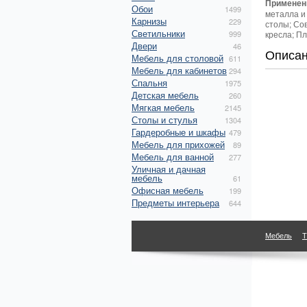
Применен
Обои
1499
металла и
Карнизы
229
столы; Со
Светильники
999
кресла; П
Двери
46
Описа
Мебель для столовой
611
Мебель для кабинетов
294
Спальня
1975
Детская мебель
260
Мягкая мебель
2145
Столы и стулья
1304
Гардеробные и шкафы
479
Мебель для прихожей
89
Мебель для ванной
277
Уличная и дачная
мебель
61
Офисная мебель
199
Предметы интерьера
644
Мебель
Т