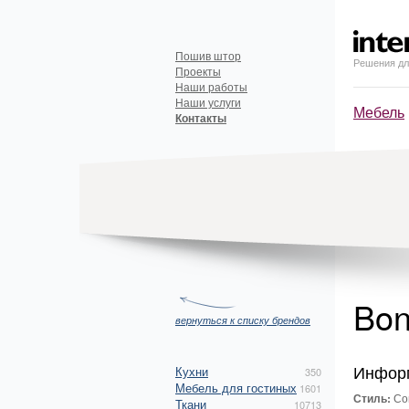
Пошив штор
Решения дл
Проекты
Наши работы
Наши услуги
Мебель
Контакты
Bon
вернуться к списку брендов
Инфор
Кухни
350
Мебель для гостиных
1601
Стиль:
Со
Ткани
10713