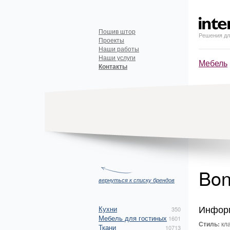
Пошив штор
Решения дл
Проекты
Наши работы
Наши услуги
Мебель
Контакты
Bon
вернуться к списку брендов
Инфор
Кухни
350
Мебель для гостиных
1601
Стиль:
кла
Ткани
10713