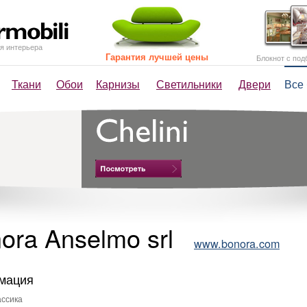
я интерьера
Гарантия лучшей цены
Блокнот с под
Ткани
Обои
Карнизы
Светильники
Двери
Все
ora Anselmo srl
www.bonora.com
мация
ссика