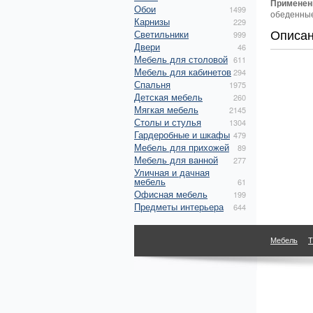
Применен
Обои
1499
обеденные
Карнизы
229
Описа
Светильники
999
Двери
46
Мебель для столовой
611
Мебель для кабинетов
294
Спальня
1975
Детская мебель
260
Мягкая мебель
2145
Столы и стулья
1304
Гардеробные и шкафы
479
Мебель для прихожей
89
Мебель для ванной
277
Уличная и дачная
мебель
61
Офисная мебель
199
Предметы интерьера
644
Мебель
Т