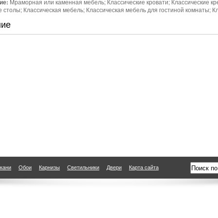
ие:
Мраморная или каменная мебель; Классические кровати; Классические кр
 столы; Классическая мебель; Классическая мебель для гостиной комнаты; К
ние
кани
Обои
Карнизы
Светильники
Двери
Карта сайта