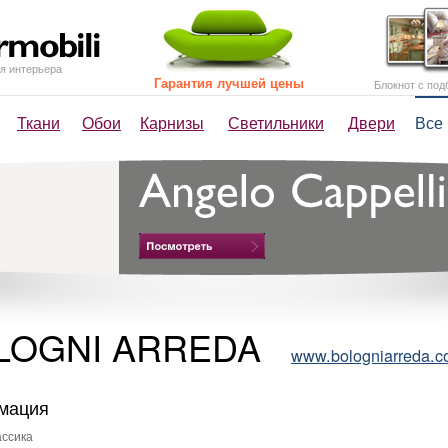
я интерьера
Гарантия лучшей цены
Блокнот с под
Ткани
Обои
Карнизы
Светильники
Двери
Все
LOGNI ARREDA
www.bologniarreda.
мация
ссика