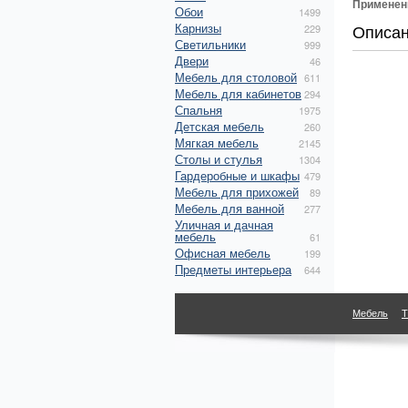
Применен
Обои
1499
Карнизы
Описа
229
Светильники
999
Двери
46
Мебель для столовой
611
Мебель для кабинетов
294
Спальня
1975
Детская мебель
260
Мягкая мебель
2145
Столы и стулья
1304
Гардеробные и шкафы
479
Мебель для прихожей
89
Мебель для ванной
277
Уличная и дачная
мебель
61
Офисная мебель
199
Предметы интерьера
644
Мебель
Т