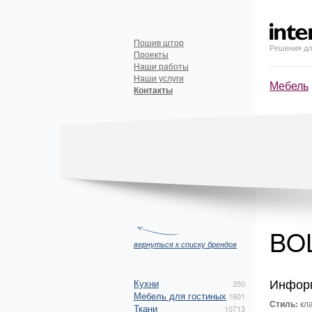
Пошив штор
Решения дл
Проекты
Наши работы
Наши услуги
Мебель
Контакты
BO
вернуться к списку брендов
Инфор
Кухни
350
Мебель для гостиных
1601
Стиль:
кла
Ткани
10713