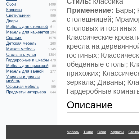
Стиль:
классика
Обои
1499
Применение:
Бары; 
Карнизы
229
Светильники
999
столешницей; Мрамор
Двери
46
столовых и гостиных 
Мебель для столовой
611
Мебель для кабинетов
294
Классические кроват
Спальня
1975
Детская мебель
260
кресла на деревянной
Мягкая мебель
2145
гостиных; Классичес
Столы и стулья
1304
Гардеробные и шкафы
479
обеденные столы; Кл
Мебель для прихожей
89
прихожих; Классичес
Мебель для ванной
277
Уличная и дачная
зеркала; Диваны; Кл
мебель
61
Офисная мебель
199
Гардеробные комнат
Предметы интерьера
644
Описание
Мебель
Ткани
Обои
Карнизы
Свети