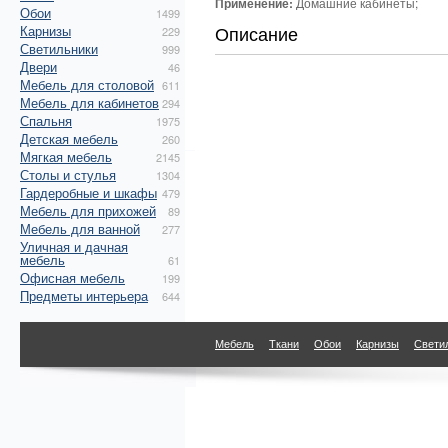
Применение:
Домашние кабинеты;
Обои
1499
Описание
Карнизы
229
Светильники
999
Двери
46
Мебель для столовой
611
Мебель для кабинетов
294
Спальня
1975
Детская мебель
260
Мягкая мебель
2145
Столы и стулья
1304
Гардеробные и шкафы
479
Мебель для прихожей
89
Мебель для ванной
277
Уличная и дачная
мебель
61
Офисная мебель
199
Предметы интерьера
644
Мебель
Ткани
Обои
Карнизы
Свети