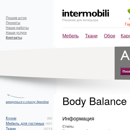
Пошив штор
Решения для интерьера
Проекты
Га
Наши работы
Наши услуги
Мебель
Ткани
Обои
Кар
Контакты
Body Balance
вернуться к списку брендов
Информация
Кухни
350
Мебель для гостиных
1601
Стиль:
Ткани
10713