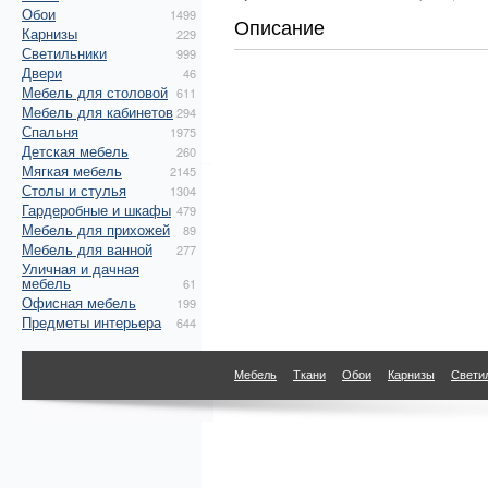
Обои
1499
Описание
Карнизы
229
Светильники
999
Двери
46
Мебель для столовой
611
Мебель для кабинетов
294
Спальня
1975
Детская мебель
260
Мягкая мебель
2145
Столы и стулья
1304
Гардеробные и шкафы
479
Мебель для прихожей
89
Мебель для ванной
277
Уличная и дачная
мебель
61
Офисная мебель
199
Предметы интерьера
644
Мебель
Ткани
Обои
Карнизы
Свети