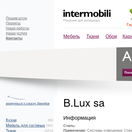
Пошив штор
Решения для интерьера
Проекты
Га
Наши работы
Наши услуги
Мебель
Ткани
Обои
Кар
Контакты
B.Lux sa
вернуться к списку брендов
Информация
Кухни
350
Мебель для гостиных
1601
Стиль:
Ткани
Применение:
Системы освещения; Спец
10713