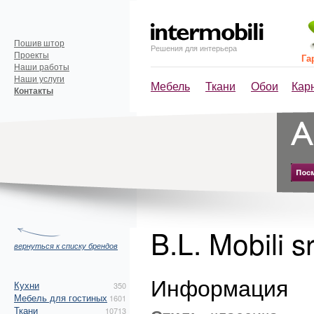
Пошив штор
Решения для интерьера
Проекты
Га
Наши работы
Наши услуги
Мебель
Ткани
Обои
Кар
Контакты
B.L. Mobili s
вернуться к списку брендов
Информация
Кухни
350
Мебель для гостиных
1601
Ткани
10713