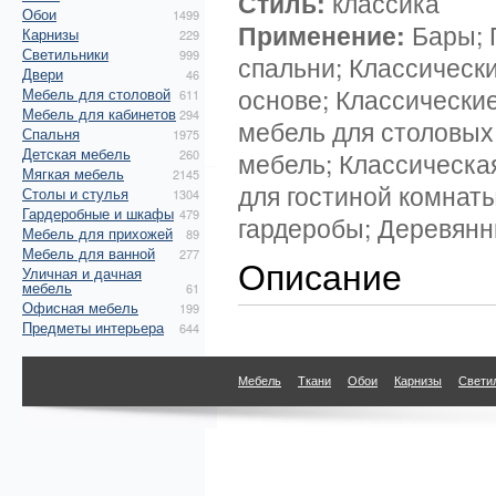
Стиль:
классика
Обои
1499
Применение:
Бары; 
Карнизы
229
Светильники
999
спальни; Классическ
Двери
46
основе; Классические
Мебель для столовой
611
Мебель для кабинетов
294
мебель для столовых
Спальня
1975
Детская мебель
260
мебель; Классическа
Мягкая мебель
2145
для гостиной комнат
Столы и стулья
1304
Гардеробные и шкафы
479
гардеробы; Деревянн
Мебель для прихожей
89
Мебель для ванной
277
Описание
Уличная и дачная
мебель
61
Офисная мебель
199
Предметы интерьера
644
Мебель
Ткани
Обои
Карнизы
Свети