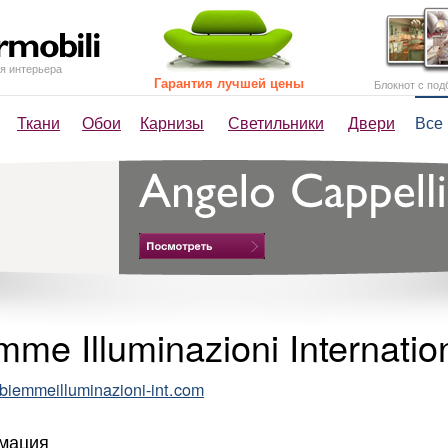
я интерьера
Гарантия лучшей цены
Блокнот с под
Ткани
Обои
Карнизы
Светильники
Двери
Все
mme Illuminazioni Internation
iemmeilluminazioni-int.com
мация