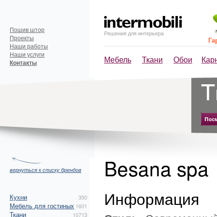
Пошив штор
Решения для интерьера
Проекты
Га
Наши работы
Наши услуги
Мебель
Ткани
Обои
Кар
Контакты
Besana spa
вернуться к списку брендов
Информация
Кухни
350
Мебель для гостиных
1601
Ткани
10713