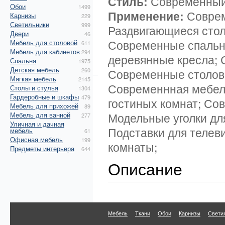
Стиль:
Современный
Обои
1499
Применение:
Соврем
Карнизы
229
Светильники
999
Раздвигающиеся стол
Двери
46
Современные спальн
Мебель для столовой
611
Мебель для кабинетов
294
деревянные кресла; 
Спальня
1975
Детская мебель
260
Современные столов
Мягкая мебель
2145
Современнная мебел
Столы и стулья
1304
Гардеробные и шкафы
479
гостиных комнат; Со
Мебель для прихожей
89
Модельные уголки дл
Мебель для ванной
277
Уличная и дачная
Подставки для телев
мебель
61
Офисная мебель
199
комнаты;
Предметы интерьера
644
Описание
Мебель
Ткани
Обои
Карнизы
Свети