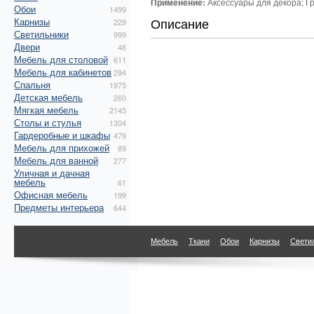
Применение:
Аксессуары для декора; Г
Обои
1499
Описание
Карнизы
229
Светильники
999
Двери
46
Мебель для столовой
611
Мебель для кабинетов
294
Спальня
1975
Детская мебель
260
Мягкая мебель
2145
Столы и стулья
1304
Гардеробные и шкафы
479
Мебель для прихожей
89
Мебель для ванной
277
Уличная и дачная
мебель
61
Офисная мебель
199
Предметы интерьера
644
Мебель
Ткани
Обои
Карнизы
Свети