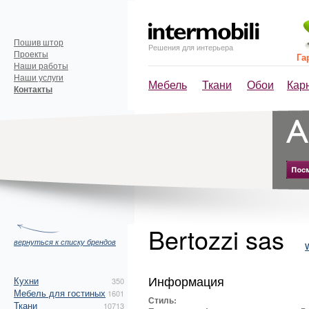
Пошив штор
Решения для интерьера
Проекты
Га
Наши работы
Наши услуги
Мебель
Ткани
Обои
Кар
Контакты
Bertozzi sas
вернуться к списку брендов
Информация
Кухни
350
Мебель для гостиных
1601
Стиль:
Ткани
10713