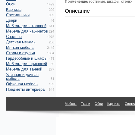
Применение:
гостиные, шкафы, стенки
Обои
1499
Карнизы
Описание
229
Светильники
999
Двери
46
Мебель для столовой
611
Мебель для кабинетов
294
Спальня
1975
Детская мебель
260
Мягкая мебель
2145
Столы и стулья
1304
Гардеробные и шкафы
479
Мебель для прихожей
89
Мебель для ванной
277
Уличная и дачная
мебель
61
Офисная мебель
199
Предметы интерьера
644
Мебель
Ткани
Обои
Карнизы
Свети