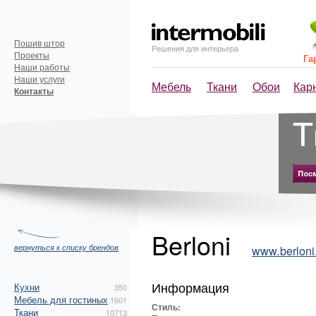
Пошив штор
Решения для интерьера
Проекты
Га
Наши работы
Наши услуги
Мебель
Ткани
Обои
Кар
Контакты
Berloni
вернуться к списку брендов
www.berloni.
Информация
Кухни
350
Мебель для гостиных
1601
Стиль:
Ткани
10713