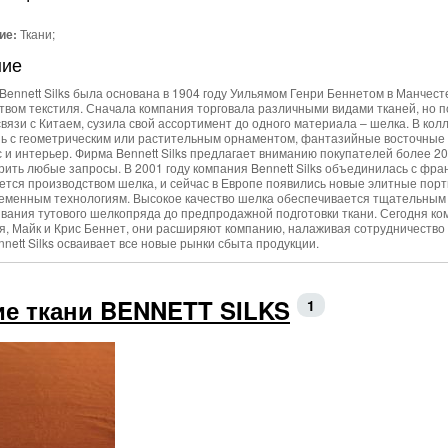
ие:
Ткани;
ние
Bennett Silks была основана в 1904 году Уильямом Генри Беннетом в Манчест
твом текстиля. Сначала компания торговала различными видами тканей, но по
связи с Китаем, сузила свой ассортимент до одного материала – шелка. В ко
ань с геометрическим или растительным орнаментом, фантазийные восточные 
с и интерьер. Фирма Bennett Silks предлагает вниманию покупателей более 2
ить любые запросы. В 2001 году компания Bennett Silks объединилась с франц
ется производством шелка, и сейчас в Европе появились новые элитные пор
еменным технологиям. Высокое качество шелка обеспечивается тщательным 
вания тутового шелкопряда до предпродажной подготовки ткани. Сегодня комп
я, Майк и Крис Беннет, они расширяют компанию, налаживая сотрудничество 
nett Silks осваивает все новые рынки сбыта продукции.
ие ткани BENNETT SILKS
1