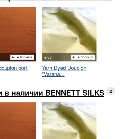
€ 67
doupion port
Yarn Dyed Doupion
"Varana...
и в наличии BENNETT SILKS
2