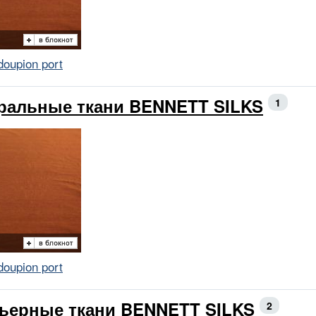
doupion port
ральные ткани BENNETT SILKS
1
doupion port
ьерные ткани BENNETT SILKS
2