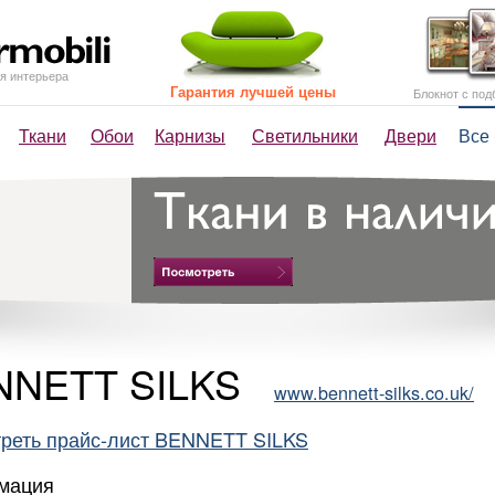
я интерьера
Гарантия лучшей цены
Блокнот с под
Ткани
Обои
Карнизы
Светильники
Двери
Все
NNETT SILKS
www.bennett-silks.co.uk/
реть прайс-лист BENNETT SILKS
мация