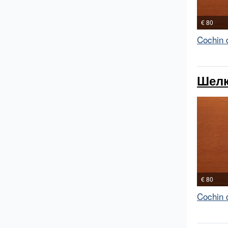
€ 80
Cochin 
Шелк
€ 80
Cochin 