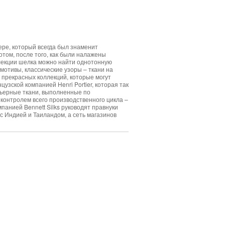
ере, который всегда был знаменит
том, после того, как были налажены
ллекции шелка можно найти однотонную
мотивы, классические узоры – ткани на
0 прекрасных коллекций, которые могут
узской компанией Henri Portier, которая так
тьерные ткани, выполненные по
контролем всего производственного цикла –
анией Bennett Silks руководят правнуки
с Индией и Таиландом, а сеть магазинов