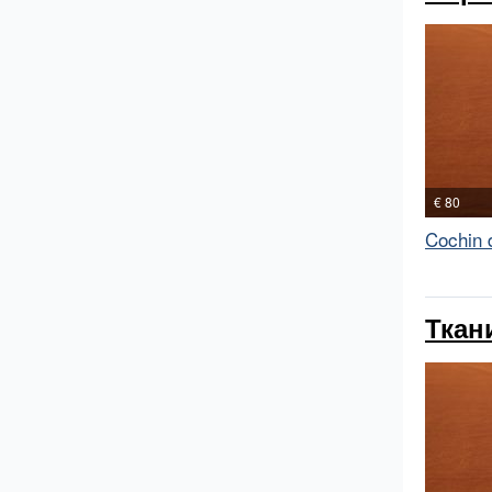
€ 80
Cochin 
Ткан