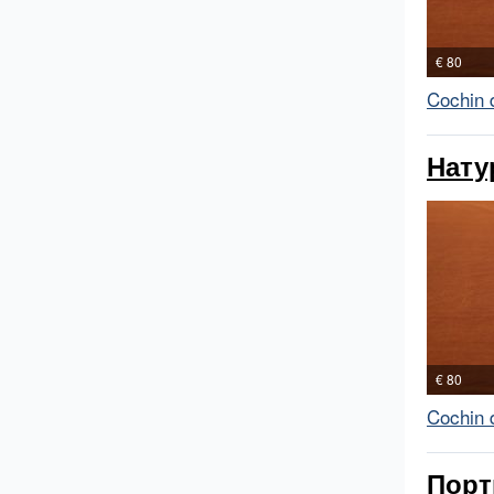
€ 80
Cochin 
Нату
€ 80
Cochin 
Порт