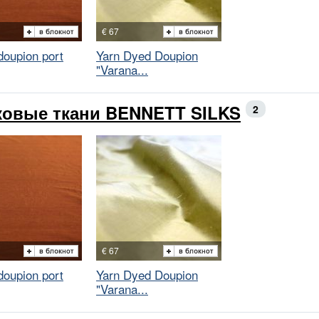
€ 67
doupion port
Yarn Dyed Doupion
"Varana...
овые ткани BENNETT SILKS
2
€ 67
doupion port
Yarn Dyed Doupion
"Varana...