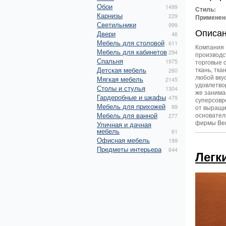
Обои
1499
Стиль:
Карнизы
229
Применен
Светильники
999
Описа
Двери
46
Мебель для столовой
611
Компания 
Мебель для кабинетов
294
производс
Спальня
1975
торговые 
Детская мебель
ткань, тк
260
любой вку
Мягкая мебель
2145
удовлетвор
Столы и стулья
1304
же занима
Гардеробные и шкафы
479
суперсовр
Мебель для прихожей
89
от выращи
Мебель для ванной
основател
277
фирмы Ben
Уличная и дачная
мебель
61
Офисная мебель
199
Предметы интерьера
644
Легк