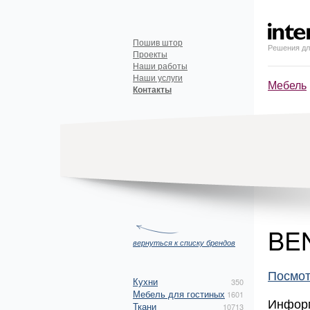
Пошив штор
Решения дл
Проекты
Наши работы
Наши услуги
Мебель
Контакты
BE
вернуться к списку брендов
Посмот
Кухни
350
Мебель для гостиных
1601
Инфор
Ткани
10713