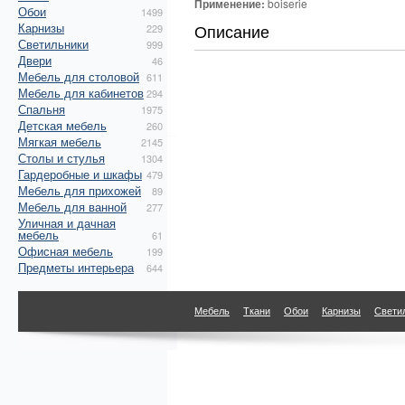
Применение:
boiserie
Обои
1499
Карнизы
Описание
229
Светильники
999
Двери
46
Мебель для столовой
611
Мебель для кабинетов
294
Спальня
1975
Детская мебель
260
Мягкая мебель
2145
Столы и стулья
1304
Гардеробные и шкафы
479
Мебель для прихожей
89
Мебель для ванной
277
Уличная и дачная
мебель
61
Офисная мебель
199
Предметы интерьера
644
Мебель
Ткани
Обои
Карнизы
Свети