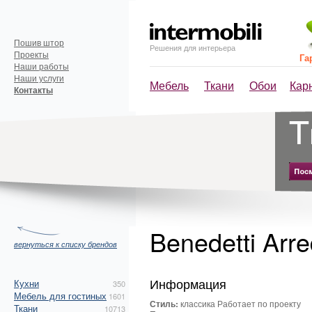
Пошив штор
Решения для интерьера
Проекты
Га
Наши работы
Наши услуги
Мебель
Ткани
Обои
Кар
Контакты
Benedetti Arr
вернуться к списку брендов
Информация
Кухни
350
Мебель для гостиных
1601
Стиль:
классика Работает по проекту
Ткани
10713