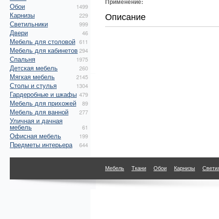
Применение:
Обои
1499
Описание
Карнизы
229
Светильники
999
Двери
46
Мебель для столовой
611
Мебель для кабинетов
294
Спальня
1975
Детская мебель
260
Мягкая мебель
2145
Столы и стулья
1304
Гардеробные и шкафы
479
Мебель для прихожей
89
Мебель для ванной
277
Уличная и дачная
мебель
61
Офисная мебель
199
Предметы интерьера
644
Мебель
Ткани
Обои
Карнизы
Свети