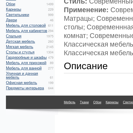
Стиль:
Современный
Обои
1499
Применение:
Соврем
Карнизы
229
Светильники
999
Матрацы; Современн
Двери
46
столы; Современнная
Мебель для столовой
611
Мебель для кабинетов
294
комнат; Современные
Спальня
1975
Детская мебель
260
Классическая мебель
Мягкая мебель
2145
Классическая мебель
Столы и стулья
1304
Гардеробные и шкафы
479
Описание
Мебель для прихожей
89
Мебель для ванной
277
Уличная и дачная
мебель
61
Офисная мебель
199
Предметы интерьера
644
Мебель
Ткани
Обои
Карнизы
Свети