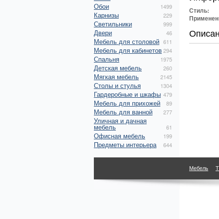
Обои
1499
Стиль:
Карнизы
229
Применен
Светильники
999
Описа
Двери
46
Мебель для столовой
611
Мебель для кабинетов
294
Спальня
1975
Детская мебель
260
Мягкая мебель
2145
Столы и стулья
1304
Гардеробные и шкафы
479
Мебель для прихожей
89
Мебель для ванной
277
Уличная и дачная
мебель
61
Офисная мебель
199
Предметы интерьера
644
Мебель
Т