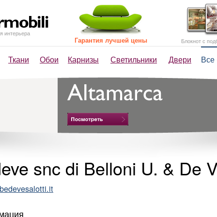
я интерьера
Гарантия лучшей цены
Блокнот с под
Ткани
Обои
Карнизы
Светильники
Двери
Все
eve snc di Belloni U. & De V
edevesalotti.it
мация