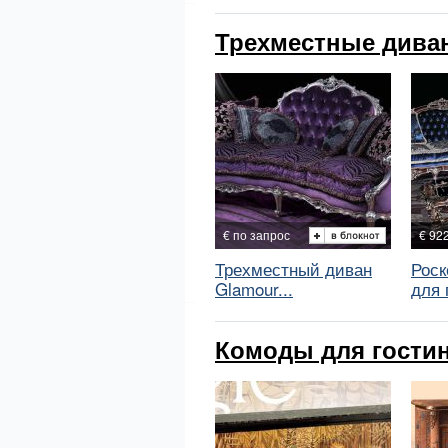
Трехместные дива
€ по запрос
€ 92
Трехместный диван
Роск
Glamour...
для г
Комоды для гостин