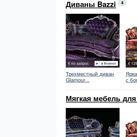
Диваны Bazzi
4
€ по запрос
€ 12
Трехместный диван
Ярка
Glamour...
с бог
Мягкая мебель для