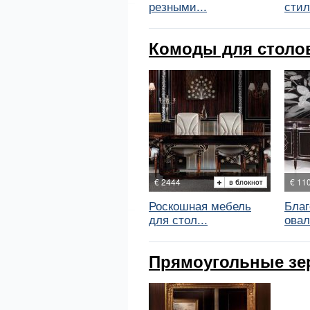
резными...
стиле
Комоды для столов
€ 2444
€ 11
Роскошная мебель
Благ
для стол...
овал
Прямоугольные зер