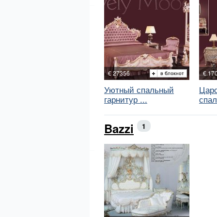
€ 27356
€ 17
Уютный спальный
Царс
гарнитур ...
спал
Bazzi
1