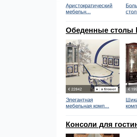
Аристократический
Бол
мебельн...
стол 
Обеденные столы 
€ 22842
€ 19
Элегантная
Шик
мебельная комп...
комп
Консоли для гости