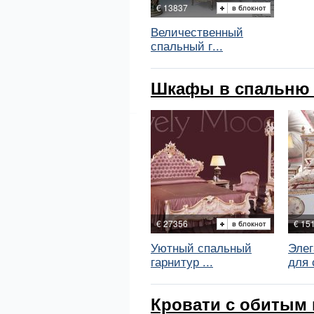
€ 13837
Величественный
спальный г...
Шкафы в спальню 
€ 27356
€ 15
Уютный спальный
Элег
гарнитур ...
для 
Кровати с обитым 