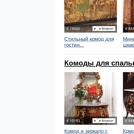
€ 19550
€ 84
Стильный комод для
Мин
гостин...
шкаф
Комоды для спальн
€ 10153
€ 94
Комод и зеркало с
Комо