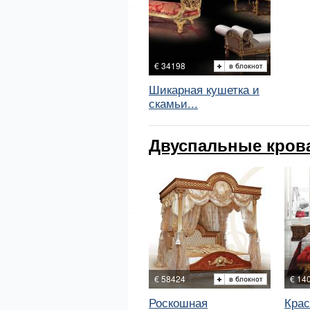
€ 34198
Шикарная кушетка и
скамьи...
Двуспальные крова
€ 58424
€ 14
Роскошная
Крас