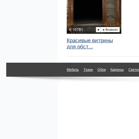
€ 10781
Красивые витрины
для обст...
Мебель
Ткани
Обои
Карнизы
Свети