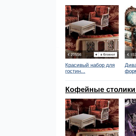
€ 20556
€ 15
Красивый набор для
Дива
гостин...
форм
Кофейные столики 