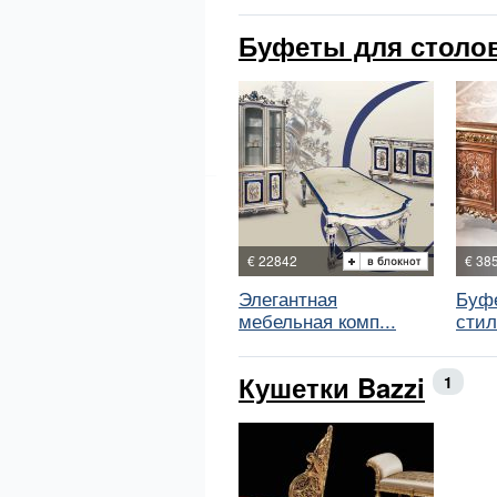
Буфеты для столов
€ 22842
€ 38
Элегантная
Буфе
мебельная комп...
стил
Кушетки Bazzi
1