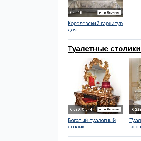
€ 6516
Королевский гарнитур
для ...
Туалетные столики
€ 53970-744
€ 22
Богатый туалетный
Туал
столик ...
конс