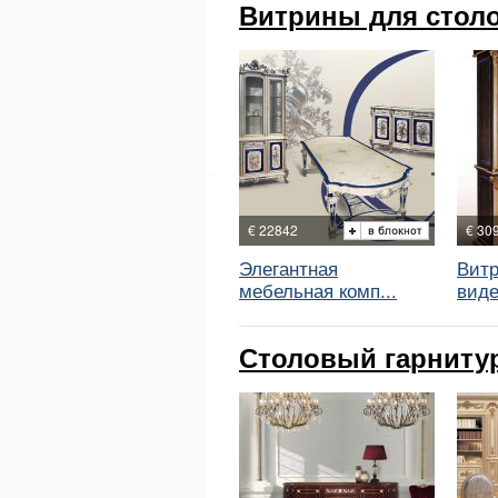
Витрины для столо
€ 22842
€ 30
Элегантная
Витр
мебельная комп...
виде
Столовый гарнитур