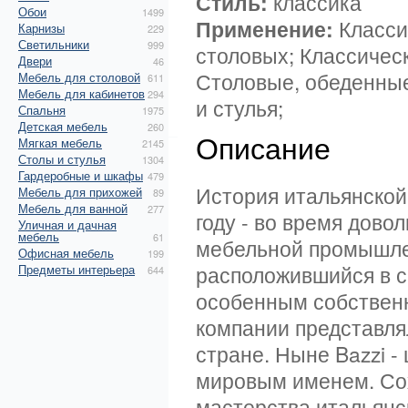
Стиль:
классика
Обои
1499
Применение:
Класси
Карнизы
229
Светильники
999
столовых; Классичес
Двери
46
Столовые, обеденные
Мебель для столовой
611
Мебель для кабинетов
294
и стулья;
Спальня
1975
Детская мебель
260
Описание
Мягкая мебель
2145
Столы и стулья
1304
Гардеробные и шкафы
479
История итальянской
Мебель для прихожей
89
Мебель для ванной
277
году - во время дово
Уличная и дачная
мебель
61
мебельной промышле
Офисная мебель
199
расположившийся в с
Предметы интерьера
644
особенным собственн
компании представля
стране. Ныне Bazzi -
мировым именем. Со
мастерства итальянс