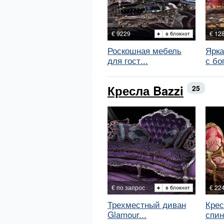
€ 9229
€ 12
Роскошная мебель
Ярка
для гост...
с бог
Кресла Bazzi
25
€ по запрос
€ 22
Трехместный диван
Крес
Glamour...
спин