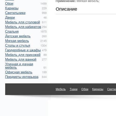
Применение:
Мягкая мебель;
Обои
1499
Описание
Карнизы
229
Светильники
999
Двери
46
Мебель для столовой
611
Мебель для кабинетов
294
Спальня
1975
Детская мебель
260
Мягкая мебель
2145
Столы и стулья
1304
Гардеробные и шкафы
479
Мебель для прихожей
89
Мебель для ванной
277
Уличная и дачная
мебель
61
Офисная мебель
199
Предметы интерьера
644
Мебель
Ткани
Обои
Карнизы
Свети