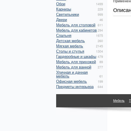
Применен
Обои
1499
Описа
Карнизы
229
Светильники
999
Двери
46
Мебель для столовой
611
Мебель для кабинетов
294
Спальня
1975
Детская мебель
260
Мягкая мебель
2145
Столы и стулья
1304
Гардеробные и шкафы
479
Мебель для прихожей
89
Мебель для ванной
277
Уличная и дачная
мебель
61
Офисная мебель
199
Предметы интерьера
644
Мебель
Т