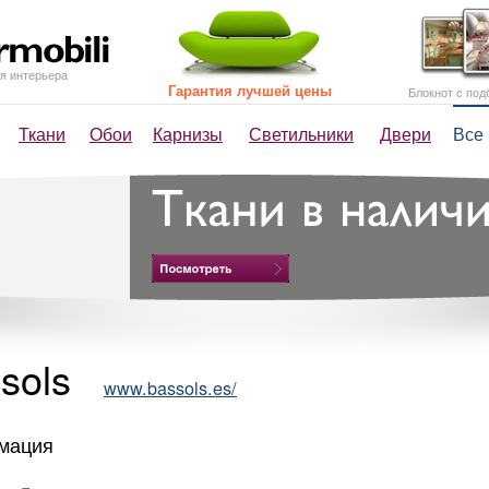
я интерьера
Гарантия лучшей цены
Блокнот с под
Ткани
Обои
Карнизы
Светильники
Двери
Все
sols
www.bassols.es/
мация