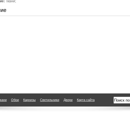
ие:
Ткани;
ние
кани
Обои
Карнизы
Светильники
Двери
Карта сайта