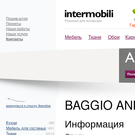
Пошив штор
Решения для интерьера
Проекты
Га
Наши работы
Наши услуги
Мебель
Ткани
Обои
Кар
Контакты
BAGGIO A
вернуться к списку брендов
Информация
Кухни
350
Мебель для гостиных
1601
Ткани
10713