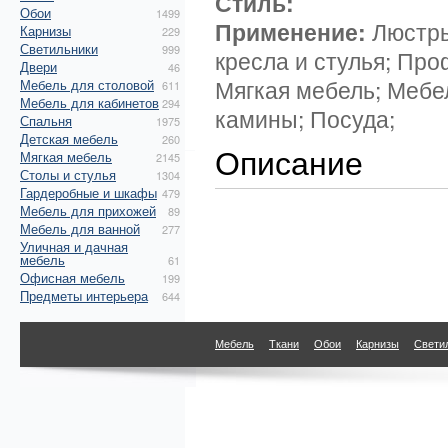
Стиль:
Обои
1499
Применение:
Люстры
Карнизы
229
Светильники
999
кресла и стулья; Про
Двери
46
Мягкая мебель; Мебе
Мебель для столовой
611
Мебель для кабинетов
294
камины; Посуда;
Спальня
1975
Детская мебель
260
Описание
Мягкая мебель
2145
Столы и стулья
1304
Гардеробные и шкафы
479
Мебель для прихожей
89
Мебель для ванной
277
Уличная и дачная
мебель
61
Офисная мебель
199
Предметы интерьера
644
Мебель
Ткани
Обои
Карнизы
Свети