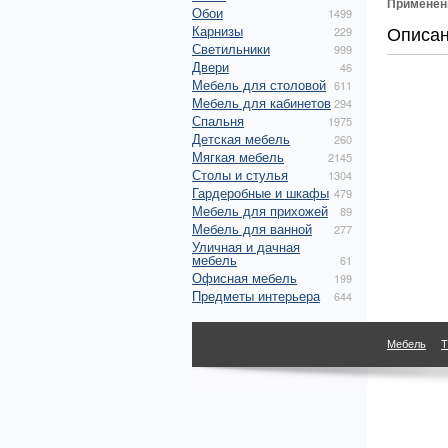
Применен
Обои
1499
Описа
Карнизы
229
Светильники
999
Двери
46
Мебель для столовой
611
Мебель для кабинетов
294
Спальня
1975
Детская мебель
260
Мягкая мебель
2145
Столы и стулья
1304
Гардеробные и шкафы
479
Мебель для прихожей
89
Мебель для ванной
277
Уличная и дачная
мебель
61
Офисная мебель
199
Предметы интерьера
644
Мебель
Т