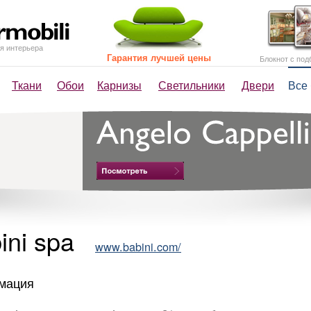
я интерьера
Гарантия лучшей цены
Блокнот с под
Ткани
Обои
Карнизы
Светильники
Двери
Все
ini spa
www.babini.com/
мация