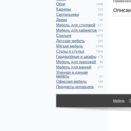
Применен
Обои
1499
Описа
Карнизы
229
Светильники
999
Двери
46
Мебель для столовой
611
Мебель для кабинетов
294
Спальня
1975
Детская мебель
260
Мягкая мебель
2145
Столы и стулья
1304
Гардеробные и шкафы
479
Мебель для прихожей
89
Мебель для ванной
277
Уличная и дачная
мебель
61
Офисная мебель
199
Предметы интерьера
644
Мебель
Т