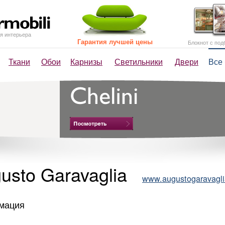
я интерьера
Гарантия лучшей цены
Блокнот с под
Ткани
Обои
Карнизы
Светильники
Двери
Все
usto Garavaglia
www.augustogaravagli
мация