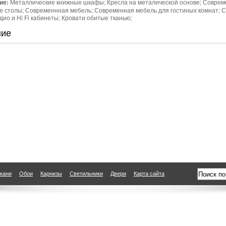
ие:
Металлические книжные шкафы; Кресла на металической основе; Соврем
 столы; Современнная мебель; Современная мебель для гостиных комнат; 
дио и Hi Fi кабинеты; Кровати обитые тканью;
ние
кани
Обои
Карнизы
Светильники
Двери
Карта сайта