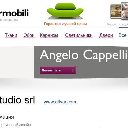
я интерьера
Гарантия лучшей цены
Блокнот с под
Ткани
Обои
Карнизы
Светильники
Двери
Все
tudio srl
www.alivar.com
мация
временный дизайн