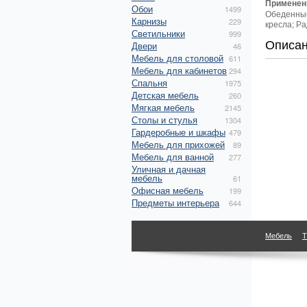
Применен
Обои
1499
Обеденные
Карнизы
229
кресла; Ра
Светильники
999
Описа
Двери
46
Мебель для столовой
611
Мебель для кабинетов
294
Спальня
1975
Детская мебель
260
Мягкая мебель
2145
Столы и стулья
1304
Гардеробные и шкафы
479
Мебель для прихожей
89
Мебель для ванной
277
Уличная и дачная
мебель
61
Офисная мебель
199
Предметы интерьера
644
Мебель
Т